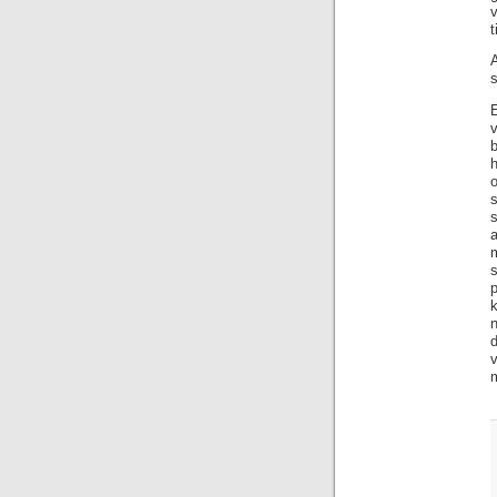
v
t
A
s
s
k
n
v
m