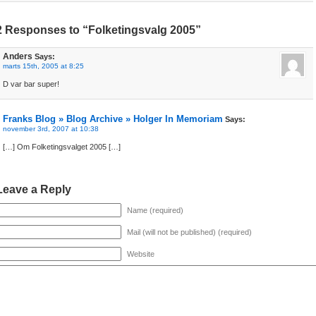
2 Responses to “Folketingsvalg 2005”
Anders
Says:
marts 15th, 2005 at 8:25
D var bar super!
Franks Blog » Blog Archive » Holger In Memoriam
Says:
november 3rd, 2007 at 10:38
[…] Om Folketingsvalget 2005 […]
Leave a Reply
Name (required)
Mail (will not be published) (required)
Website