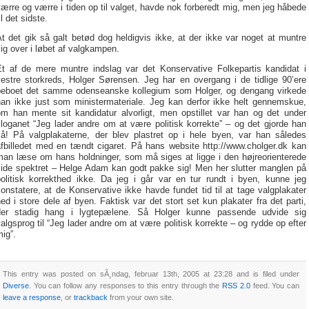
ærre og værre i tiden op til valget, havde nok forberedt mig, men jeg håbede
il det sidste.
t det gik så galt betød dog heldigvis ikke, at der ikke var noget at muntre
ig over i løbet af valgkampen.
Et af de mere muntre indslag var det Konservative Folkepartis kandidat i
vestre storkreds, Holger Sørensen. Jeg har en overgang i de tidlige 90’ere
beboet det samme odenseanske kollegium som Holger, og dengang virkede
han ikke just som ministermateriale. Jeg kan derfor ikke helt gennemskue,
om han mente sit kandidatur alvorligt, men opstillet var han og det under
loganet “Jeg lader andre om at være politisk korrekte” – og det gjorde han
så! På valgplakaterne, der blev plastret op i hele byen, var han således
afbilledet med en tændt cigaret. På hans website http://www.cholger.dk kan
man læse om hans holdninger, som må siges at ligge i den højreorienterede
side spektret – Helge Adam kan godt pakke sig! Men her slutter manglen på
politisk korrekthed ikke. Da jeg i går var en tur rundt i byen, kunne jeg
onstatere, at de Konservative ikke havde fundet tid til at tage valgplakater
ed i store dele af byen. Faktisk var det stort set kun plakater fra det parti,
der stadig hang i lygtepælene. Så Holger kunne passende udvide sig
algsprog til “Jeg lader andre om at være politisk korrekte – og rydde op efter
ig”.
This entry was posted on sÃ¸ndag, februar 13th, 2005 at 23:28 and is filed under
Diverse
. You can follow any responses to this entry through the
RSS 2.0
feed. You can
leave a response
, or
trackback
from your own site.