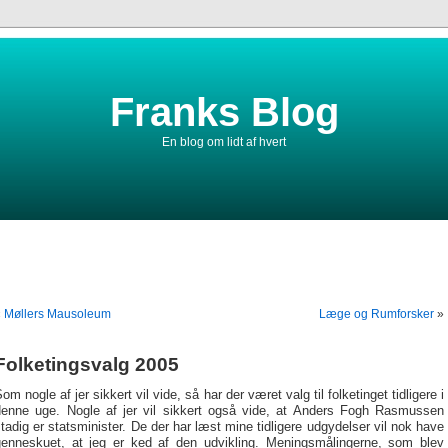
Franks Blog
En blog om lidt af hvert
«
Møllers Mausoleum
Læge og Rumforsker
»
Folketingsvalg 2005
om nogle af jer sikkert vil vide, så har der været valg til folketinget tidligere i
denne uge. Nogle af jer vil sikkert også vide, at Anders Fogh Rasmussen
tadig er statsminister. De der har læst mine tidligere udgydelser vil nok have
genneskuet, at jeg er ked af den udvikling. Meningsmålingerne, som blev