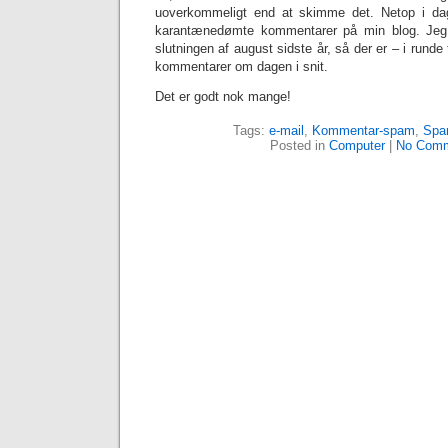
uoverkommeligt end at skimme det. Netop i da
karantænedømte kommentarer på min blog. Jeg 
slutningen af august sidste år, så der er – i rund
kommentarer om dagen i snit.
Det er godt nok mange!
Tags:
e-mail
,
Kommentar-spam
,
Spa
Posted in
Computer
|
No Comm