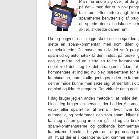
Man må undre sig over, at de gi
på det – men der er jo nok penge
taler om. Eller rettere sagt: 
spammerne benytter sig af brug
at sprede deres budskaber om 
aktier, afklædte damer mm.
Da jeg begyndte at blogge skete det en sjælden ga
slette en spam-kommentar, men som tiden g
udspekulerede. De havde nu udviklet små prog
spam ud og automatisk få dem indsat på forskelli
dagligt måtte ind og slette en to tre kommentar
noget ved det. Jeg fik det arrangeret sådan, a
kommentere et indlæg nu blev præsenteret for en 
kombination, som skulle gentages inden en komm
denne måde kunne man sikre sig, at der faktisk v
og blod og ikke et program. Det virkede rigtig godt.
I dag bruger jeg en anden metode til at holde de
blog. Jeg bruger en service, der hedder Akismet
virus- eller spam-filter til e-mail, hvor hver k
automatik, og bedømmes den som spam, bliver de
kan jeg så en gang imellem gå ind og se besk
spam-kommentarerne og godkende kommentarer,
karantæne. I praksis betyder det, at jeg engang im
alt, hvad der er i karantæne. Der kommer nemli