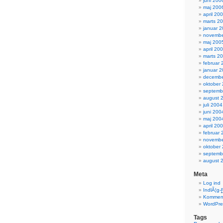
juni 200
maj 200
april 20
marts 2
januar 
novembe
maj 200
april 20
marts 2
februar 
januar 
decembe
oktober
septemb
august 
juli 2004
juni 200
maj 200
april 20
februar 
novembe
oktober
septemb
august 
Meta
Log ind
IndlÃ¦g-
Komment
WordPre
Tags