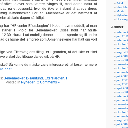
Fritid
f såvel elever som lærere tvinges til, mod deres natur at
Hvor ble
ag på et tidspunkt, hvor de ikke er i stand til at yde deres
Musik
emlig B-mennesker. For et B-menneske er det nærmest at
Nyheder
ur at starte dagen så tidligt.
Uncateg
ag har “HF-center Efterslægten” i København meddelt, at man
Arkiver
 starter HF-hold for B-mennesker. Disse hold har første
februar 
. 12.30. Hurra! Lad endelig denne tendens sprede sig til andre
juni 201
Lad os løsne det jerngreb som A-menneskene har haft om vort
februar 
oktober
septemb
ge ved Efterslægtens tiltag, er i grunden, at det ikke er sket
august 
have elsket det, tilbage da jeg gik på HF.
juli 2008
marts 2
ske? Så kunne du måske være interesseret i at læse nærmere
novembe
oktober
mfundet
.
septemb
juli 2007
gs:
B-mennesker
,
B-samfund
,
Efterslægten
,
HF
juni 200
Posted in
Nyheder
|
2 Comments »
maj 200
april 20
marts 2
februar 
januar 
decembe
novembe
oktober
septemb
august 
juli 2006