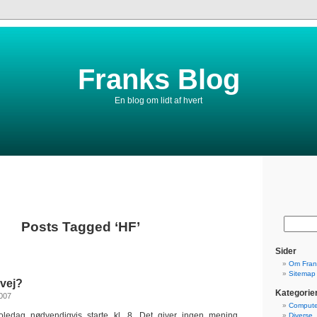
Franks Blog
En blog om lidt af hvert
Posts Tagged ‘HF’
Sider
Om Fran
Sitemap
vej?
Kategorie
2007
Compute
oledag nødvendigvis starte kl. 8. Det giver ingen mening.
Diverse