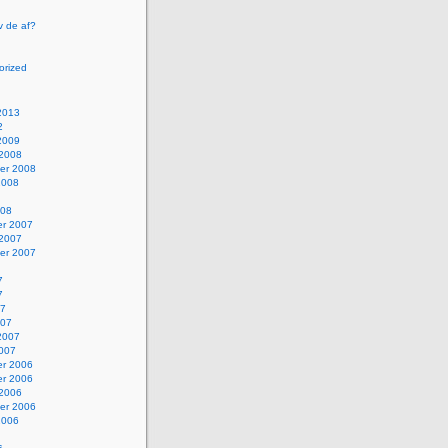
v de af?
orized
2013
2
2009
 2008
er 2008
2008
008
r 2007
 2007
er 2007
7
7
07
007
2007
2007
r 2006
r 2006
 2006
er 2006
2006