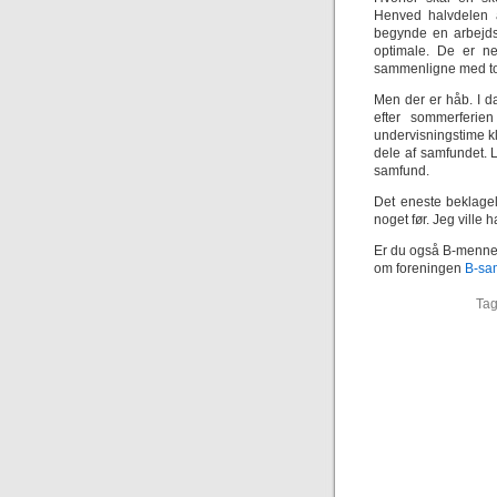
Henved halvdelen a
begynde en arbejdsd
optimale. De er n
sammenligne med tort
Men der er håb. I d
efter sommerferien
undervisningstime kl
dele af samfundet. 
samfund.
Det eneste beklageli
noget før. Jeg ville 
Er du også B-menne
om foreningen
B-sa
Ta