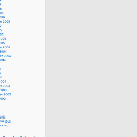
6
6
06
006
2006
r 2005
5
05
005
2005
2005
r 2004
 2004
er 2004
2004
4
4
04
2004
r 2003
 2003
er 2003
2003
RSS
ar-
RSS
ss.org