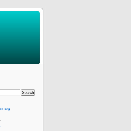
ks Blog
r
r