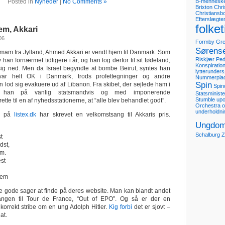
Posted in
Nyheder
|
No Comments »
B-mennesk
Brixton
Chri
Christiansb
Efterslægte
folke
m, Akkari
06
Formby
Gre
Sørens
e imam fra Jylland, Ahmed Akkari er vendt hjem til Danmark. Som
Riskjær Pe
 han fornærmet tidligere i år, og han tog derfor til sit fødeland,
Konspiration
 sig ned. Men da Israel begyndte at bombe Beirut, syntes han
lytterunder
var helt OK i Danmark, trods profettegninger og andre
Nummerpla
Spin
 lod sig evakuere ud af Libanon. Fra skibet, der sejlede ham i
Spin
e han på vanlig statsmandvis og med imponerende
Statsministe
Stumble up
ette til en af nyhedsstationerne, at “alle blev behandlet godt”.
Orchestra of
underholdni
re på
listex.dk
har skrevet en velkomstsang til Akkaris pris.
Ungdom
Schalburg
Z
t
dst,
em.
st
hjem
ge gode sager at finde på deres website. Man kan blandt andet
angen til Tour de France, “Out of EPO”. Og så er der en
ukorrekt stribe om en ung Adolph Hitler.
Kig forbi
det er sjovt –
at.