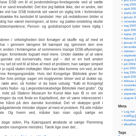
juni 200
å lave DSB om til et postomdelings-foretagende ved at sætte
maj 200
et er sand kreativitet. Det tror jeg faktisk ikke, der er andre, der
april 20
ke vist har DSB historisk set været en vigtig brik i forbindelse
marts 2
tsække fra landsdel til landsdel. Her på redaktionen bilder vi
januar 
aldrig har været meningnen, at brev- og pakke-omdeling skulle
novembe
maj 200
idskompetence; Person- og godstransport lyder mere rigtig i
april 20
marts 2
februar 
steren i virkeligheden blot forsøger at skaffe sig af med et
januar 
 har i gennem længere tid kæmpet sig igennem den ene
decembe
den anden i forlængelse af sommerens mange DSB-aflysninger,
oktober
inger, forsinkede togsæt med mere. Under dække af at være
septemb
 ganske vist konservativ, men pyt – det er en helt anden
august 
nu set sit snit til at blive af med et problem; han sælger simpelt
juli 2004
juni 200
er jo også staten indtægter. Man kan ikke komme om ved, at der
maj 200
nne fremgangsmåde. Hvis det Kongelige Bibliotek giver for
april 20
ler hvis pinlige sager om bogtyverier bliver ved at dukke op,
februar 
n røde ører, så holder vi da bare udsalg: “Køb et Kongeligt
novembe
marks Natur- og Lægevidenskabelige Bibliotek med gratis”. Og
oktober
nd, inde på Statens Museum for Kunst ikke kan få ro om sin
septemb
ingen da nok finde en Kapitalfond, der vil være interesseret i
august 
me hånd på den danske kunstskat. Det vil skæppe godt i
Meta
 pågældende minister slipper af med et problem. På alle måder
Log ind
aftale. Og hvem ved, måske kan man også sælge en
IndlÃ¦g-
Komment
 dage siden, Pia Kjærsgaard ønskede at sælge Flemming
WordPre
 andre navngivne ministre). Tænk lige over det…
Tags