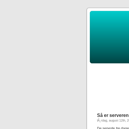
Så er serveren 
lÃ¸rdag, august 12th, 
De seneste tre dage 