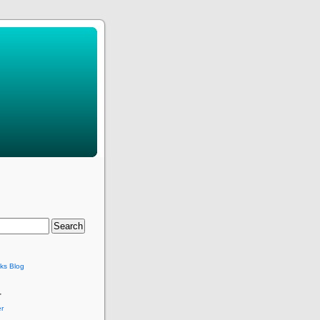
ks Blog
r
r