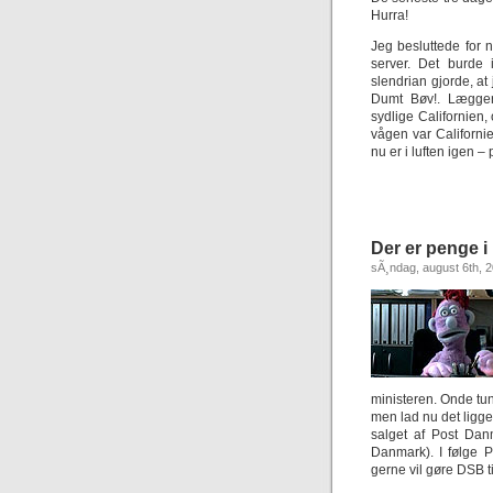
Hurra!
Jeg besluttede for n
server. Det burde 
slendrian gjorde, at
Dumt Bøv!. Lægger
sydlige Californien,
vågen var Californien
nu er i luften igen –
Der er penge i
sÃ¸ndag, august 6th, 
ministeren. Onde tu
men lad nu det ligge
salget af Post Dan
Danmark). I følge P
gerne vil gøre DSB ti