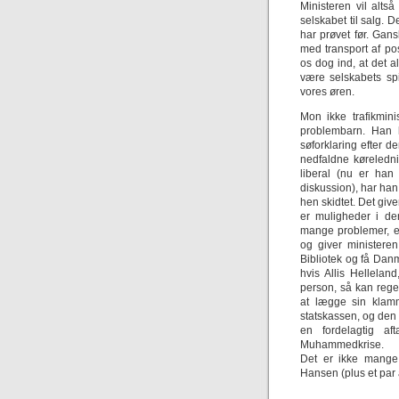
Ministeren vil alts
selskabet til salg. D
har prøvet før. Gans
med transport af pos
os dog ind, at det 
være selskabets sp
vores øren.
Mon ikke trafikmini
problembarn. Han
søforklaring efter 
nedfaldne køreledn
liberal (nu er han
diskussion), har han 
hen skidtet. Det giv
er muligheder i de
mange problemer, el
og giver ministere
Bibliotek og få Dan
hvis Allis Hellela
person, så kan reger
at lægge sin klam
statskassen, og den
en fordelagtig 
Muhammedkrise.
Det er ikke mange
Hansen (plus et par