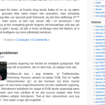
Fritid
Hvor ble
Musik
oget tid siden, at Franks blog skulle flyttes til en ny og større
Nyheder
i grunden ikke være nogen stor operation, men almidelig
Uncateg
 jeg ikke var specielt godt forberedt, da det blev skiftedag ðŸ™
 man oveni, at den nye server står i et serverrum i det
Arkiver
 og at det unægtelig gjorde tingene lidt besværlige (når jeg var
februar 
 gået i seng), så står vi trods alt tilbage med det faktum, at vi
juni 201
 på kraftigere og mere pålideligt isenkram.
februar 
oktober
Posted in
Computer
|
4 Comments »
septemb
august 
juli 2008
marts 2
 problemer
novembe
oktober
2006
septemb
juli 2007
Landets regering har fundet en veritabel guldgrube. Når
juni 200
man får et problem, der er stort nok, så sælger man det.
maj 200
april 20
Politiken.dk kan i dag fortælle, at Trafikminister,
marts 2
Flemming Hansen, ønsker at sælge DSB. Det vil “sætte
februar 
virksomheden op”, at der kommer nyt blod, mener
januar 
nger vil nok mene noget tilsvarende om den siddende regering,
decembe
. Ministerens forbillede for salget af DSB skulle angiveligt være
novembe
oktober
mark, som han udråber til en stor succes (salget, ikke Post
septemb
olitiken udtaler ministeren: “Det er den virksomhed, som jeg
august 
l”. Den lader vi lige stå et øjeblik…..
juli 2006