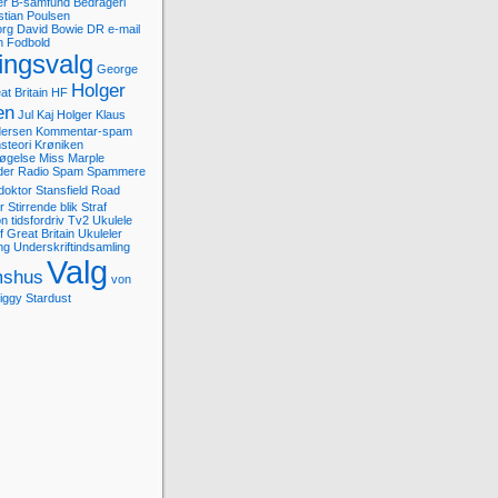
er
B-samfund
Bedrageri
stian Poulsen
org
David Bowie
DR
e-mail
n
Fodbold
tingsvalg
George
Holger
at Britain
HF
en
Jul
Kaj Holger
Klaus
dersen
Kommentar-spam
steori
Krøniken
søgelse
Miss Marple
der
Radio
Spam
Spammere
doktor
Stansfield Road
r
Stirrende blik
Straf
on
tidsfordriv
Tv2
Ukulele
 Great Britain
Ukuleler
ng
Underskriftindsamling
Valg
shus
von
iggy Stardust