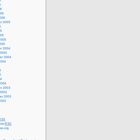
6
6
06
006
2006
r 2005
5
05
005
2005
2005
r 2004
 2004
er 2004
2004
4
4
04
2004
r 2003
 2003
er 2003
2003
RSS
ar-
RSS
ss.org