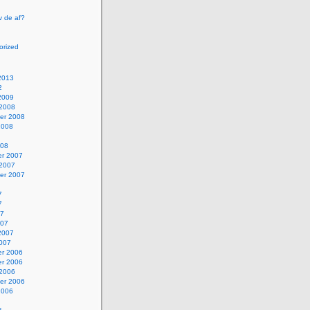
v de af?
orized
2013
2
2009
 2008
er 2008
2008
008
r 2007
 2007
er 2007
7
7
07
007
2007
2007
r 2006
r 2006
 2006
er 2006
2006