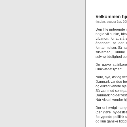
Velkommen hje
tirsdag, august 1st, 20
Den lille irriterend
nogle vil huske, blev
Libanon, for at slå
åbenbart, at der 
fornærmelser. Så han
sikkerhed, kunn
selvhøjtidelighed ber
De gæve satirike
Omkvædet lyder:
Nord, syd, øst og ves
Danmark var dog be
og Akkari vendte hj
Så vær med som gæ
Danmark holder fest
Når Akkari vender 
Der er i øvrigt man
(gen)høre hyldests
forrygende politisk 
og kun ganske lidt pl