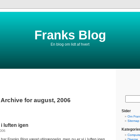
Franks Blog
En blog om lidt af hvert
Archive for august, 2006
Sider
Om Fran
Sitemap
i luften igen
Kategorie
2006
Compute
har Franks Blog været utilgængelig, men nu er vi i luften igen.
Diverse