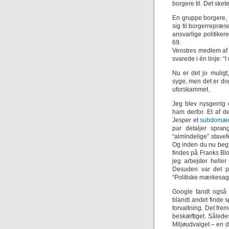
borgere til. Det skete
En gruppe borgere,
sig til borgerrepræ
ansvarlige politikere
69.
Venstres medlem af
svarede i én linje: 
Nu er det jo mulig
syge, men det er d
uforskammet.
Jeg blev nysgerrig 
ham derfor. Et af d
Jesper et
subdomæ
par detaljer spran
“almindelige” stave
Og inden du nu begy
findes på Franks Blo
jeg arbejder heller
Desuden var det p
“Politiske mærkesag
Google fandt også
blandt andet finde 
forvaltning. Det frem
beskæftiget. Således
Miljøudvalget – en 