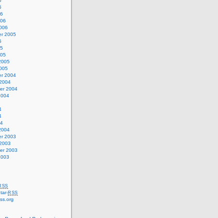
6
6
06
006
2006
r 2005
5
05
005
2005
2005
r 2004
 2004
er 2004
2004
4
4
04
2004
r 2003
 2003
er 2003
2003
RSS
ar-
RSS
ss.org