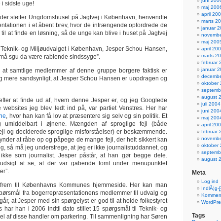
juni 200
 i sidste uge!
maj 200
april 20
 der støtter Ungdomshuset på Jagtvej i København, henvendte
marts 2
sentationen i et åbent brev, hvor de intrængende opfordrede de
januar 
 til at finde en løsning, så de unge kan blive i huset på Jagtvej
novembe
maj 200
 Teknik- og Miljøudvalget i København, Jesper Schou Hansen,
april 20
marts 2
“I må sgu da være rablende sindssyge”.
februar 
januar 
t, at samtlige medlemmer af denne gruppe borgere faktisk er
decembe
og mere sandsynligt, at Jesper Schou Hansen er uopdragen og
oktober
septemb
august 
efter at finde ud af, hvem denne Jesper er, og jeg Googlede
juli 2004
e websites jeg blev ledt ind på, var partiet Venstres. Her har
juni 200
ne
, hvor han kan få lov at præsentere sig selv og sin politik. Et
maj 200
g umiddelbart i øjnene. Mængden af sproglige fejl (både
april 20
fejl og deciderede sproglige misforståelser) er beskæmmende.
februar 
novembe
nder at råbe op og påpege de mange fejl, der helt sikkert kan
oktober
g, så må jeg understrege, at jeg er ikke journalistuddannet, og
septemb
 ikke som journalist. Jesper påstår, at han gør begge dele.
august 
udsigt at se, at der var gabende tomt under menupunktet
er”.
Meta
Log ind
 frem til Københavns Kommunes hjemmeside. Her kan man
IndlÃ¦g-
spørsmål fra bogerrepræsentationens medlemmer til udvalg og
Komment
går, at Jesper med sin spørgelyst er god til at holde folkestyret
WordPre
 har han i 2006 indtil dato stillet 15 spørgsmål til Teknik- og
Tags
del af disse handler om parkering. Til sammenligning har Søren