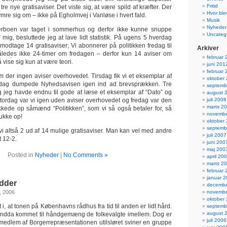
Fritid
re nye gratisaviser. Det viste sig, at være spild af kræfter. Der
Hvor ble
ymre sig om – ikke på Egholmvej i Vanløse i hvert fald.
Musik
Nyheder
rboen var taget i sommerhus og derfor ikke kunne snuppe
Uncateg
mig, besluttede jeg at lave lidt statistik. På ugens 5 hverdag
modtage 14 gratisaviser; Vi abonnerer på politikken fredag til
Arkiver
således ikke 24-timer om fredagen – derfor kun 14 aviser om
februar 
 vise sig kun at være teori.
juni 201
februar 
er ingen aviser overhovedet. Tirsdag fik vi et eksemplar af
oktober
dag dumpede Nyhedsavisen igen ind ad brevsprækken. Tre
septemb
 jeg havde endnu til gode at læse et eksemplar af “Dato” og
august 
, tordag var vi igen uden aviser overhovedet og fredag var den
juli 2008
marts 2
kkede op såmænd “Politikken”, som vi så også betaler for, så
novembe
ukke op!
oktober
septemb
k vi altså 2 ud af 14 mulige gratisaviser. Man kan vel med andre
juli 2007
t 12-2.
juni 200
maj 200
Posted in
Nyheder
|
No Comments »
april 20
marts 2
februar 
januar 
dder
decembe
, 2006
novembe
oktober
 i, at tonen på Københavns rådhus fra tid til anden er lidt hård.
septemb
august 
 endda kommet til håndgemæng de folkevalgte imellem. Dog er
juli 2006
 et medlem af Borgerrepræsentationen utilsløret sviner en gruppe