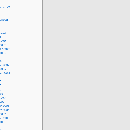
v de af?
orized
2013
2
2009
 2008
er 2008
2008
008
r 2007
 2007
er 2007
7
7
07
007
2007
2007
r 2006
r 2006
 2006
er 2006
2006