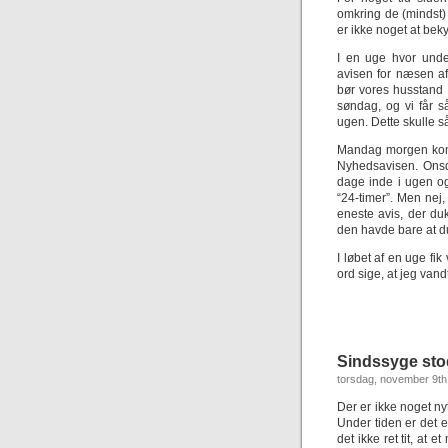
omkring de (mindst) t
er ikke noget at bek
I en uge hvor unde
avisen for næsen af 
bør vores husstand 
søndag, og vi får 
ugen. Dette skulle så
Mandag morgen kom d
Nyhedsavisen. Ons
dage inde i ugen og
“24-timer”. Men nej
eneste avis, der du
den havde bare at d
I løbet af en uge fi
ord sige, at jeg vand
Sindssyge sto
torsdag, november 9th
Der er ikke noget nyt
Under tiden er det
det ikke ret tit, at