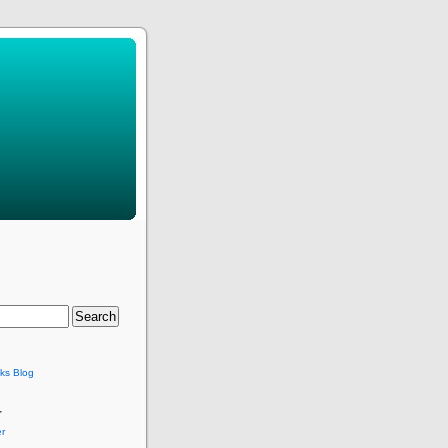
ks Blog
r
r