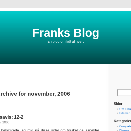
Franks Blog
En blog om lidt af hvert
rchive for november, 2006
Sider
Om Fran
Sitemap
savis: 12-2
Kategorie
h, 2006
Compute
n bekymrede jeg mig på disse sider om forskellige aspekter
Diverse