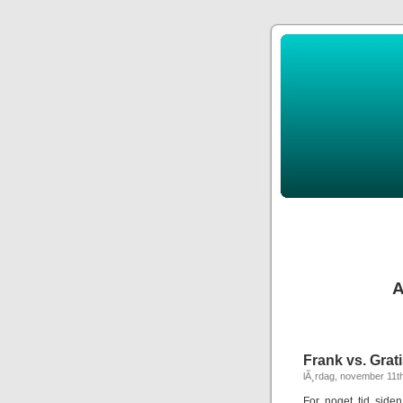
A
Frank vs. Grati
lÃ¸rdag, november 11t
For noget tid side