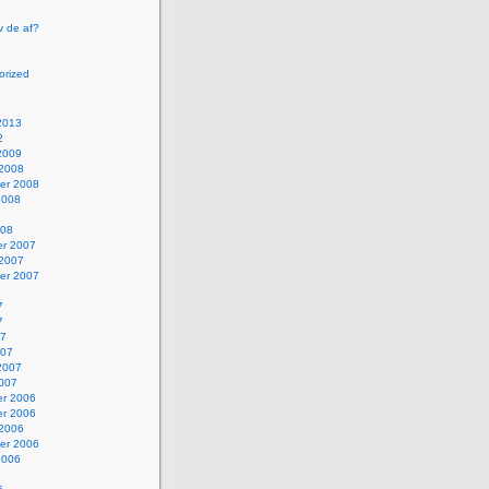
v de af?
orized
2013
2
2009
 2008
er 2008
2008
008
r 2007
 2007
er 2007
7
7
07
007
2007
2007
r 2006
r 2006
 2006
er 2006
2006