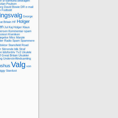
er
B-samfund
Bedrageri
stian Poulsen
org
David Bowie
DR
e-mail
n
Fodbold
tingsvalg
George
Holger
at Britain
HF
en
Jul
Kaj Holger
Klaus
dersen
Kommentar-spam
steori
Krøniken
søgelse
Miss Marple
der
Radio
Spam
Spammere
doktor
Stansfield Road
r
Stirrende blik
Straf
on
tidsfordriv
Tv2
Ukulele
 Great Britain
Ukuleler
ng
Underskriftindsamling
Valg
shus
von
iggy Stardust