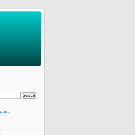
ks Blog
r
r