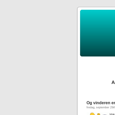
A
Og vinderen e
fredag, september 29t
Hæ!