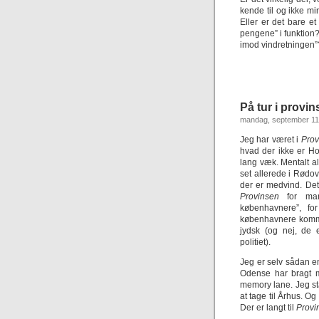
kende til og ikke mi
Eller er det bare e
pengene” i funktion? 
imod vindretningen”
På tur i provi
mandag, september 11
Jeg har været i
Prov
hvad der ikke er H
lang væk. Mentalt al
set allerede i Rødov
der er medvind. Det 
Provinsen
for man
københavnere”, for
københavnere komme
jydsk (og nej, de e
politiet).
Jeg er selv sådan en
Odense har bragt m
memory lane. Jeg s
at tage til Århus. Og
Der er langt til
Provi