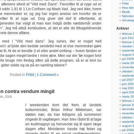
Fritid
 aftenens afsnit af “Vild med Dans”. Favoritter til at ryge ud er
Hvor ble
 odds 1,91 til 1 Liv Corfixen og Mads Vad. Jeg ved ikke, hvem
Musik
se mennesker er, og jeg har ingen anelse om hvorfor de er
Nyheder
oritter til at ryge ud. Dog giver det stof til eftertanke, at
Uncateg
stjenesten har valgt at man kan indgå dette væddemål under
n”. Jeg må altså konkludere, at det er alle de tilbageblivende
Arkiver
i hele denne affære.
februar 
juni 201
t med i “Vild med dans”. Jeg synes, der er noget helt
februar 
rt i at fylde den bedste sendetid med at vise mennesker gøre
oktober
e til. At de er kendte (i et eller andet omfang – hvem fanden er
septemb
august 
ikke sagen meget bedre i mine øjne. Men var der før nogen tvivl
juli 2008
lle bruge min fredag aften på dette program, så er al tvivl nu
marts 2
m gider sidde og se på en samling tabere?
novembe
oktober
Posted in
Fritid
|
1 Comment »
septemb
juli 2007
juni 200
maj 200
on contra vendum mingit
april 20
th, 2006
marts 2
februar 
I weekenden kom det frem, at landets
januar 
decembe
kulturminister, Brian Arthur Mikkelsen, var
novembe
døden nær, da han tidligere på sommeren
oktober
ringede til vagtlægen. Han blev rådet til at tage
septemb
en kodimagnyl og henvende sig til egen læge
august 
dagen efter. Ministeren havde høj feber og
juli 2006
ringede derfor til en privat vagtlægeordning,