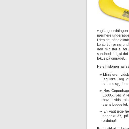
vagtlægeordningen
nærmere undersøgels
i den del af befolkn
kontortid, er nu end
død minister til før
sandhed trist, at det
fokus på området.
Hele historien har s
Ministeren vidst
jeg ikke. Jeg v
samme sygdom. O
Hos Copenhagend
1600,-. Jeg vil
havde vidst, at 
vælte budgettet, o
En vagtlæge tje
tjener kr. 37,- 
ordning!
Er det virkelig der,