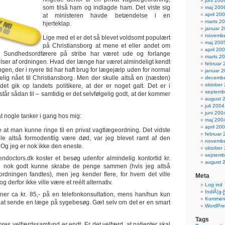
juni 200
som tilså ham og indlagde ham. Det viste sig
maj 200
april 20
at ministeren havde betændelse i en
marts 2
hjerteklap.
januar 
novembe
Lige med et er det så blevet voldsomt populært
maj 200
på Christiansborg at mene et eller andet om
april 20
. Sundhedsordførere på stribe har været ude og forlange
marts 2
er af ordningen. Hvad der længe har været almindeligt kendt
februar 
ingen, der i nyere tid har haft brug for lægejælp uden for normal
januar 
elig nået til Christiansborg. Men der skulle altså en (næsten)
decembe
oktober
 det gik op landets politikere, at der er noget galt. Det er i
septemb
 står sådan til – samtidig er det selvfølgelig godt, at der kommer
august 
juli 2004
juni 200
at nogle tanker i gang hos mig:
maj 200
april 20
e at man kunne ringe til en privat vagtlægeordning. Det vidste
februar 
ille altså formodentlig være død, var jeg blevet ramt af den
novembe
g jeg er nok ikke den eneste.
oktober
septemb
octors.dk koster et besøg udenfor almindelig kontortid kr.
august 
le nok godt kunne skrabe de penge sammen (hvis jeg altså
ordningen fandtes), men jeg kender flere, for hvem det ville
Meta
g derfor ikke ville være et reélt alternativ.
Log ind
IndlÃ¦g-
ner ca kr. 85,- på en telefonkonsultation, mens han/hun kun
Komment
på at sende en læge på sygebesøg. Gæt selv om det er en smart
WordPre
Tags
 vores velfærdssamfund er endt. Er det velfærd, at patienter skal