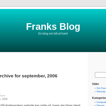
Franks Blog
En blog om lidt af hvert
rchive for september, 2006
Sider
Om Fran
Sitemap
r….
Kategorie
h, 2006
Compute
 På tipstjenestens website kan spille på, hvem der bliver stemt
Diverse