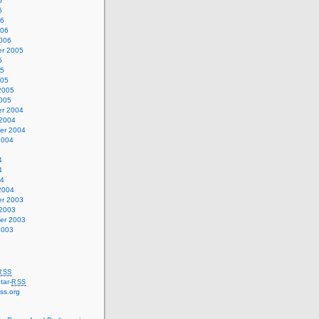
6
6
06
006
2006
r 2005
5
05
005
2005
2005
r 2004
 2004
er 2004
2004
4
4
04
2004
r 2003
 2003
er 2003
2003
RSS
ar-
RSS
ss.org