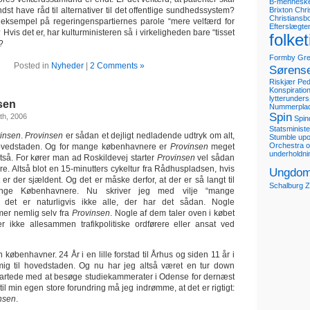
B-mennesk
ndst have råd til alternativer til det offentlige sundhedssystem?
Brixton
Chri
Christiansb
t eksempel på regeringenspartiernes parole “mere velfærd for
Efterslægte
Hvis det er, har kulturministeren så i virkeligheden bare “tisset
folke
?
Formby
Gre
Posted in
Nyheder
|
2 Comments »
Sørens
Riskjær Pe
Konspiration
lytterunder
nsen
Nummerpla
Spin
th, 2006
Spin
Statsministe
insen
.
Provinsen
er sådan et dejligt nedladende udtryk om alt,
Stumble up
Orchestra of
ovedstaden. Og for mange københavnere er
Provinsen
meget
underholdni
tså. For kører man ad Roskildevej starter
Provinsen
vel sådan
re. Altså blot en 15-minutters cykeltur fra Rådhuspladsen, hvis
Ungdom
er der sjældent. Og det er måske derfor, at der er så langt til
Schalburg
Z
ge Københavnere. Nu skriver jeg med vilje “mange
 det er naturligvis ikke alle, der har det sådan. Nogle
r nemlig selv fra
Provinsen
. Nogle af dem taler oven i købet
r ikke allesammen trafikpolitiske ordførere eller ansat ved
 københavner. 24 År i en lille forstad til Århus og siden 11 år i
ig til hovedstaden. Og nu har jeg altså været en tur down
tartede med at besøge studiekammerater i Odense for dernæst
 til min egen store forundring må jeg indrømme, at det er rigtigt:
nsen
.