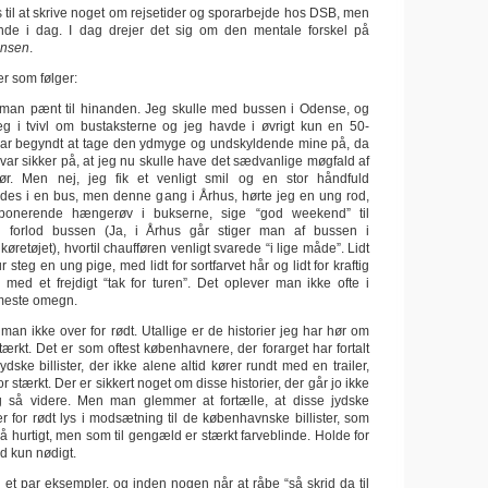
s til at skrive noget om rejsetider og sporarbejde hos DSB, men
inde i dag. I dag drejer det sig om den mentale forskel på
insen
.
r som følger:
 man pænt til hinanden. Jeg skulle med bussen i Odense, og
g i tvivl om bustaksterne og jeg havde i øvrigt kun en 50-
var begyndt at tage den ydmyge og undskyldende mine på, da
var sikker på, at jeg nu skulle have det sædvanlige møgfald af
før. Men nej, jeg fik et venligt smil og en stor håndfuld
des i en bus, men denne gang i Århus, hørte jeg en ung rod,
onerende hængerøv i bukserne, sige “god weekend” til
n forlod bussen (Ja, i Århus går stiger man af bussen i
øretøjet), hvortil chaufføren venligt svarede “i lige måde”. Lidt
steg en ung pige, med lidt for sortfarvet hår og lidt for kraftig
ed et frejdigt “tak for turen”. Det oplever man ikke ofte i
este omegn.
man ikke over for rødt. Utallige er de historier jeg har hør om
stærkt. Det er som oftest københavnere, der forarget har fortalt
ydske billister, der ikke alene altid kører rundt med en trailer,
r stærkt. Der er sikkert noget om disse historier, der går jo ikke
 så videre. Men man glemmer at fortælle, at disse jydske
der for rødt lys i modsætning til de københavnske billister, som
så hurtigt, men som til gengæld er stærkt farveblinde. Holde for
ld kun nødigt.
 et par eksempler, og inden nogen når at råbe “så skrid da til