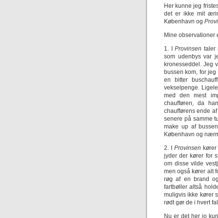
Her kunne jeg friste
det er ikke mit ær
København og
Prov
Mine observationer e
1. I
Provinsen
taler
som udenbys var je
kronesseddel. Jeg 
bussen kom, for jeg 
en bitter buschauf
vekselpenge. Ligele
med den mest imp
chaufføren, da ha
chaufførens ende af k
senere på samme tur 
make up af bussen m
København og nærm
2. I
Provinsen
kører 
jyder der kører for 
om disse vilde vestj
men også kører alt fo
røg af en brand og
fartbøller altså hol
muligvis ikke kører 
rødt gør de i hvert fa
Nu er det her jo kun